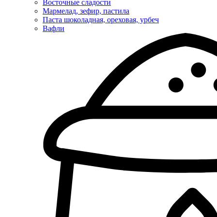
Восточные сладости
Мармелад, зефир, пастила
Паста шоколадная, ореховая, урбеч
Вафли