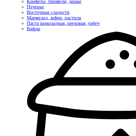
Конфеты, трюфели, драже
Печенье
Восточные сладости
Мармелад, зефир, пастила
Паста шоколадная, ореховая, урбеч
Вафли