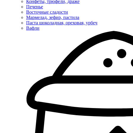
Конфеты, трюфели, драже
Печенье
Восточные сладости
Мармелад, зефир, пастила
Паста шоколадная, ореховая, урбеч
Вафли