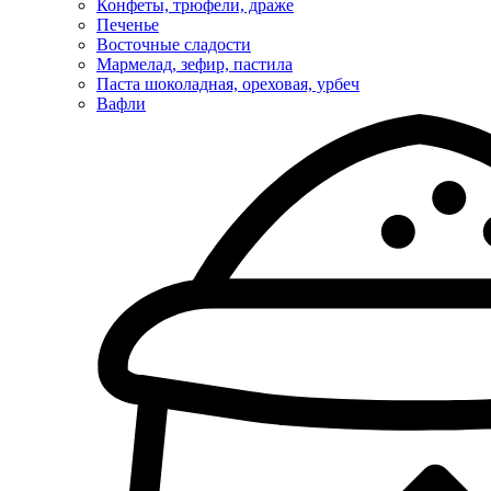
Конфеты, трюфели, драже
Печенье
Восточные сладости
Мармелад, зефир, пастила
Паста шоколадная, ореховая, урбеч
Вафли