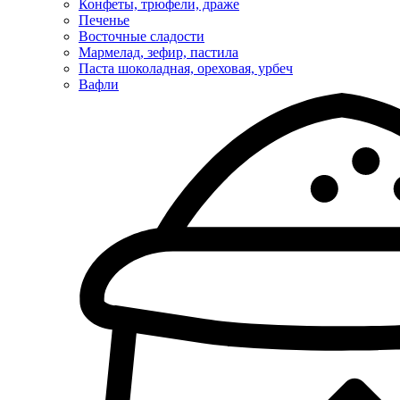
Конфеты, трюфели, драже
Печенье
Восточные сладости
Мармелад, зефир, пастила
Паста шоколадная, ореховая, урбеч
Вафли