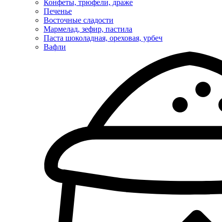
Конфеты, трюфели, драже
Печенье
Восточные сладости
Мармелад, зефир, пастила
Паста шоколадная, ореховая, урбеч
Вафли