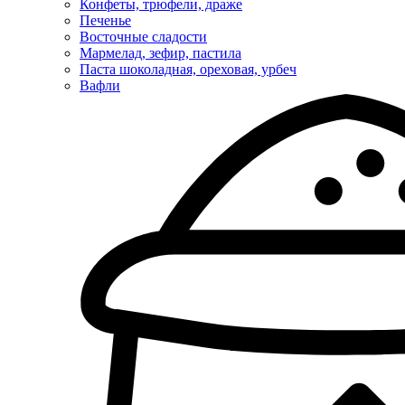
Конфеты, трюфели, драже
Печенье
Восточные сладости
Мармелад, зефир, пастила
Паста шоколадная, ореховая, урбеч
Вафли