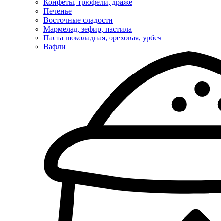
Конфеты, трюфели, драже
Печенье
Восточные сладости
Мармелад, зефир, пастила
Паста шоколадная, ореховая, урбеч
Вафли