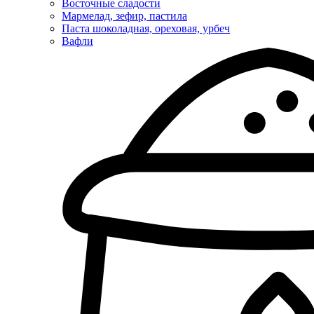
Восточные сладости
Мармелад, зефир, пастила
Паста шоколадная, ореховая, урбеч
Вафли