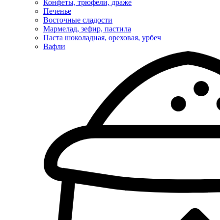
Конфеты, трюфели, драже
Печенье
Восточные сладости
Мармелад, зефир, пастила
Паста шоколадная, ореховая, урбеч
Вафли