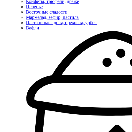
Конфеты, трюфели, драже
Печенье
Восточные сладости
Мармелад, зефир, пастила
Паста шоколадная, ореховая, урбеч
Вафли