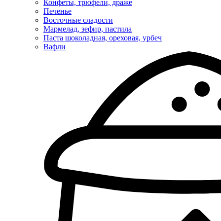
Конфеты, трюфели, драже
Печенье
Восточные сладости
Мармелад, зефир, пастила
Паста шоколадная, ореховая, урбеч
Вафли