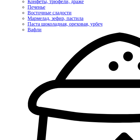
Конфеты, трюфели, драже
Печенье
Восточные сладости
Мармелад, зефир, пастила
Паста шоколадная, ореховая, урбеч
Вафли