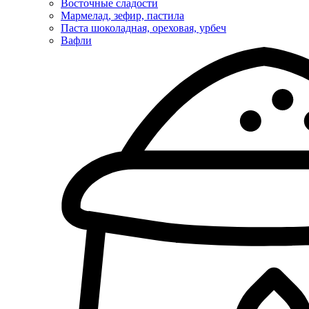
Восточные сладости
Мармелад, зефир, пастила
Паста шоколадная, ореховая, урбеч
Вафли