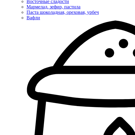
Восточные сладости
Мармелад, зефир, пастила
Паста шоколадная, ореховая, урбеч
Вафли