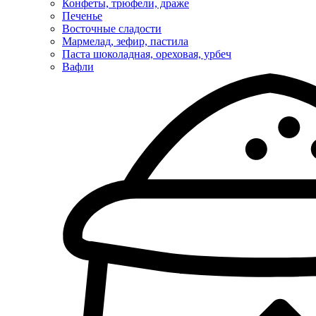
Конфеты, трюфели, драже
Печенье
Восточные сладости
Мармелад, зефир, пастила
Паста шоколадная, ореховая, урбеч
Вафли