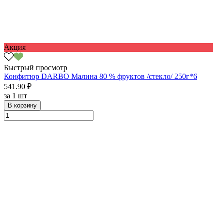
Акция
Быстрый просмотр
Конфитюр DARBO Малина 80 % фруктов /стекло/ 250г*6
541.90 ₽
за
1 шт
В корзину