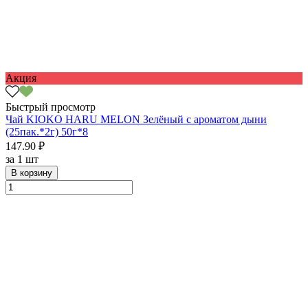
Акция
Быстрый просмотр
Чай KIOKO HARU MELON Зелёный с ароматом дыни
(25пак.*2г) 50г*8
147.90 ₽
за
1 шт
В корзину