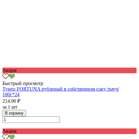
Акция
Быстрый просмотр
Тунец FORTUNA рубленый в собственном соку /пауч/
100г*24
214.90 ₽
за
1 шт
В корзину
Акция