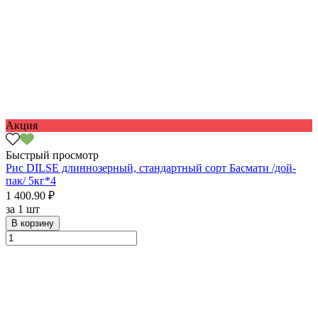
Акция
Быстрый просмотр
Рис DILSE длиннозерный, стандартный сорт Басмати /дой-
пак/ 5кг*4
1 400.90 ₽
за
1 шт
В корзину