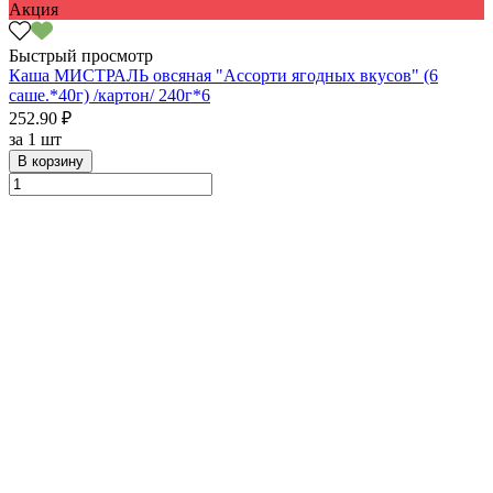
Акция
Быстрый просмотр
Каша МИСТРАЛЬ овсяная "Ассорти ягодных вкусов" (6
саше.*40г) /картон/ 240г*6
252.90 ₽
за
1 шт
В корзину