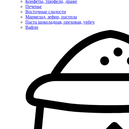
Конфеты, трюфели, драже
Печенье
Восточные сладости
Мармелад, зефир, пастила
Паста шоколадная, ореховая, урбеч
Вафли