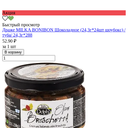
Акция
Быстрый просмотр
Драже MILKA BONIBON Шоколадное (24,3г*24шт шоубокс) /
туба/ 24,3г*288
52.90 ₽
за
1 шт
В корзину