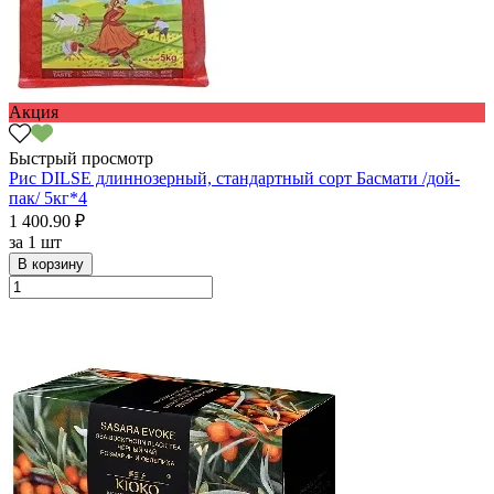
Акция
Быстрый просмотр
Рис DILSE длиннозерный, стандартный сорт Басмати /дой-
пак/ 5кг*4
1 400.90 ₽
за
1 шт
В корзину