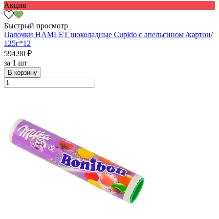
Акция
Быстрый просмотр
Палочки HAMLET шоколадные Cupido с апельсином /картон/
125г*12
594.90 ₽
за
1 шт
В корзину