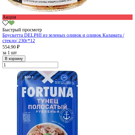
Акция
Быстрый просмотр
Брускетта DELPHI из зеленых оливок и оливок Каламата /
стекло/ 230г*12
554.90 ₽
за
1 шт
В корзину