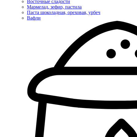
Восточные сладости
Мармелад, зефир, пастила
Паста шоколадная, ореховая, урбеч
Вафли