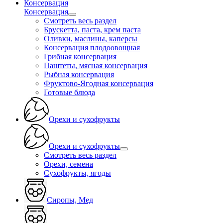
Консервация
Консервация
Смотреть весь раздел
Брускетта, паста, крем паста
Оливки, маслины, каперсы
Консервация плодоовощная
Грибная консервация
Паштеты, мясная консервация
Рыбная консервация
Фруктово-Ягодная консервация
Готовые блюда
Орехи и сухофрукты
Орехи и сухофрукты
Смотреть весь раздел
Орехи, семена
Сухофрукты, ягоды
Сиропы, Мед