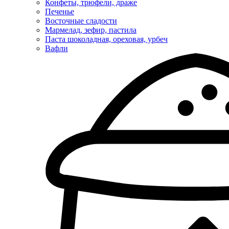
Конфеты, трюфели, драже
Печенье
Восточные сладости
Мармелад, зефир, пастила
Паста шоколадная, ореховая, урбеч
Вафли