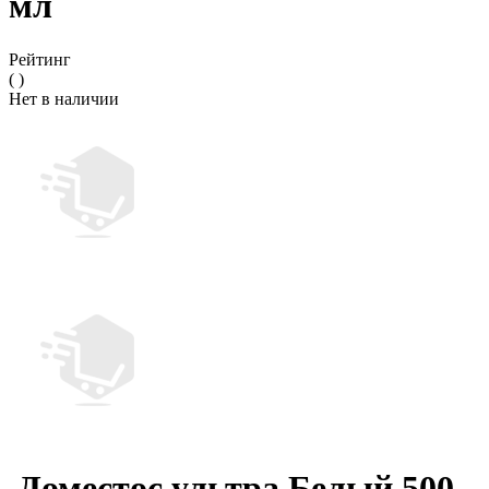
мл
Рейтинг
( )
Нет в наличии
.Доместос ультра Белый 500