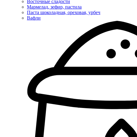
Восточные сладости
Мармелад, зефир, пастила
Паста шоколадная, ореховая, урбеч
Вафли