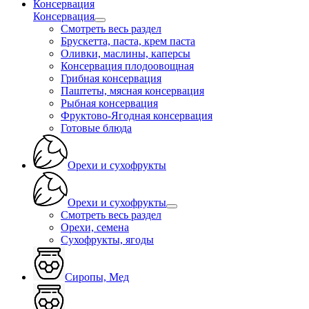
Консервация
Консервация
Смотреть весь раздел
Брускетта, паста, крем паста
Оливки, маслины, каперсы
Консервация плодоовощная
Грибная консервация
Паштеты, мясная консервация
Рыбная консервация
Фруктово-Ягодная консервация
Готовые блюда
Орехи и сухофрукты
Орехи и сухофрукты
Смотреть весь раздел
Орехи, семена
Сухофрукты, ягоды
Сиропы, Мед