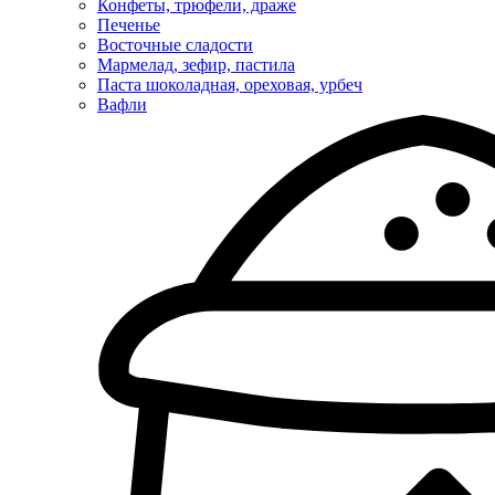
Конфеты, трюфели, драже
Печенье
Восточные сладости
Мармелад, зефир, пастила
Паста шоколадная, ореховая, урбеч
Вафли