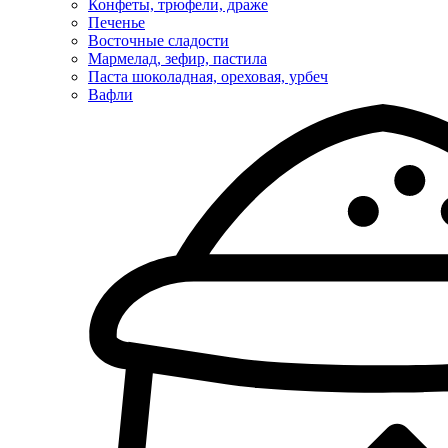
Конфеты, трюфели, драже
Печенье
Восточные сладости
Мармелад, зефир, пастила
Паста шоколадная, ореховая, урбеч
Вафли