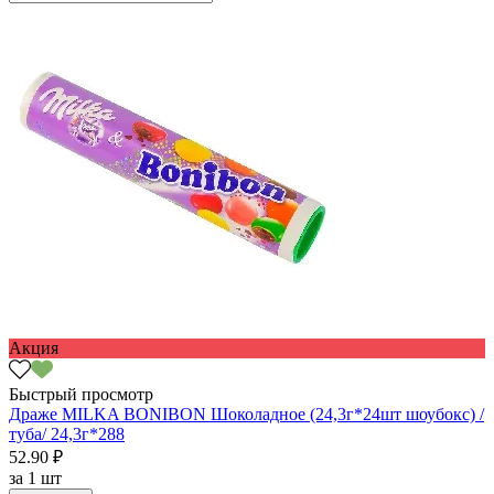
Акция
Быстрый просмотр
Драже MILKA BONIBON Шоколадное (24,3г*24шт шоубокс) /
туба/ 24,3г*288
52.90 ₽
за
1 шт