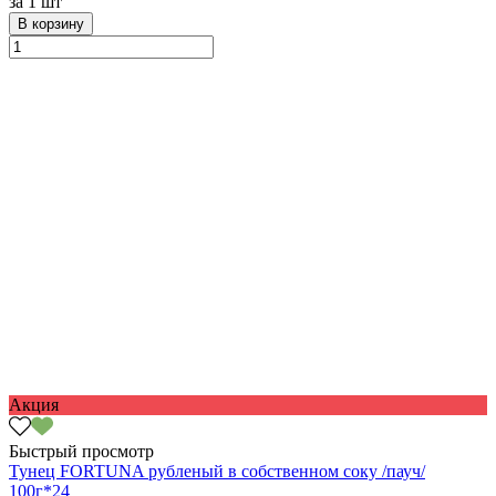
за
1 шт
В корзину
Акция
Быстрый просмотр
Тунец FORTUNA рубленый в собственном соку /пауч/
100г*24