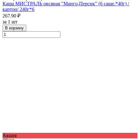
Каша МИСТРАЛЬ овсяная "Манго-Персик" (6 саше.*40г) /
картон/ 240г*6
267.90 ₽
за
1 шт
В корзину
Акция