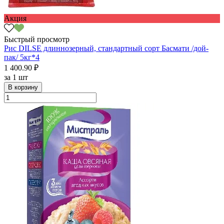
Акция
Быстрый просмотр
Рис DILSE длиннозерный, стандартный сорт Басмати /дой-
пак/ 5кг*4
1 400.90 ₽
за
1 шт
В корзину