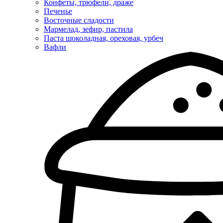
Конфеты, трюфели, драже
Печенье
Восточные сладости
Мармелад, зефир, пастила
Паста шоколадная, ореховая, урбеч
Вафли