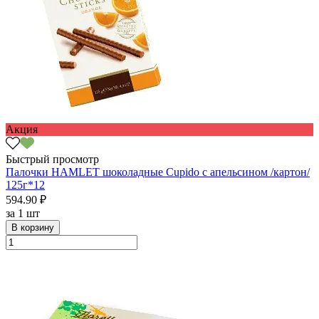
Акция
Быстрый просмотр
Палочки HAMLET шоколадные Cupido с апельсином /картон/
125г*12
594.90 ₽
за
1 шт
В корзину