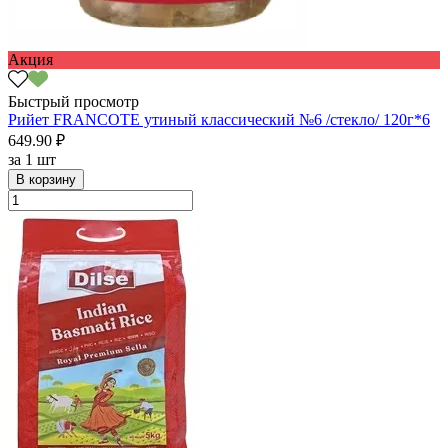
Акция
Быстрый просмотр
Рийет FRANCOTE утиный классический №6 /стекло/ 120г*6
649.90 ₽
за
1 шт
В корзину