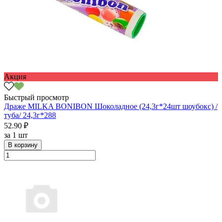
Акция
Быстрый просмотр
Драже MILKA BONIBON Шоколадное (24,3г*24шт шоубокс) /
туба/ 24,3г*288
52.90 ₽
за
1 шт
В корзину