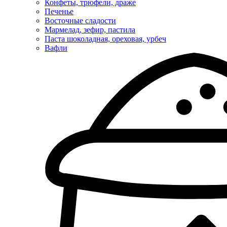
Конфеты, трюфели, драже
Печенье
Восточные сладости
Мармелад, зефир, пастила
Паста шоколадная, ореховая, урбеч
Вафли