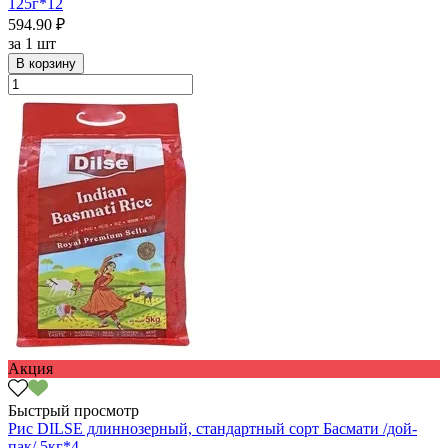
125г*12
594.90 ₽
за
1 шт
В корзину
Акция
Быстрый просмотр
Рис DILSE длиннозерный, стандартный сорт Басмати /дой-
пак/ 5кг*4