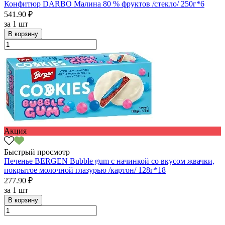
Конфитюр DARBO Малина 80 % фруктов /стекло/ 250г*6
541.90 ₽
за
1 шт
В корзину
Акция
Быстрый просмотр
Печенье BERGEN Bubble gum с начинкой со вкусом жвачки,
покрытое молочной глазурью /картон/ 128г*18
277.90 ₽
за
1 шт
В корзину