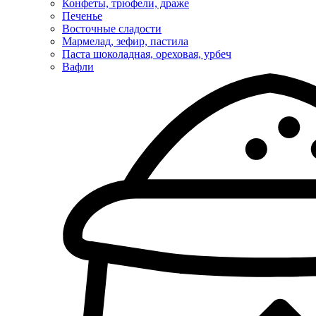
Конфеты, трюфели, драже
Печенье
Восточные сладости
Мармелад, зефир, пастила
Паста шоколадная, ореховая, урбеч
Вафли