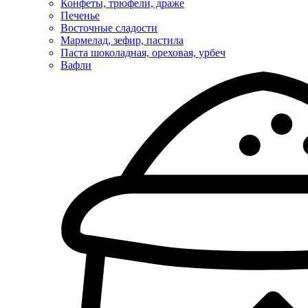
Конфеты, трюфели, драже
Печенье
Восточные сладости
Мармелад, зефир, пастила
Паста шоколадная, ореховая, урбеч
Вафли