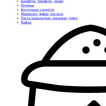
Конфеты, трюфели, драже
Печенье
Восточные сладости
Мармелад, зефир, пастила
Паста шоколадная, ореховая, урбеч
Вафли