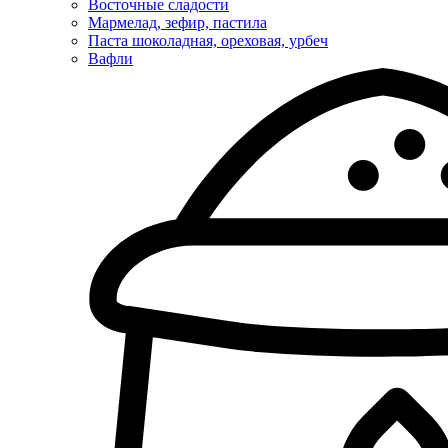
Восточные сладости
Мармелад, зефир, пастила
Паста шоколадная, ореховая, урбеч
Вафли