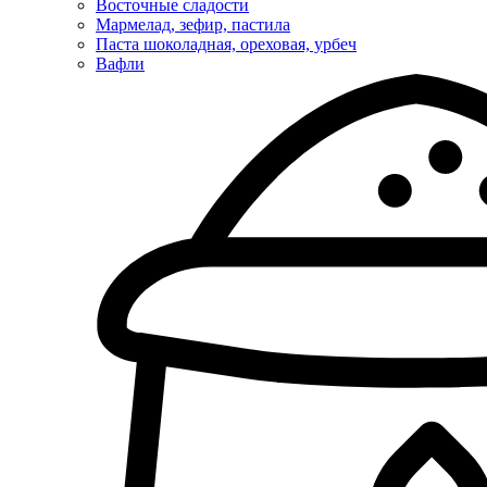
Восточные сладости
Мармелад, зефир, пастила
Паста шоколадная, ореховая, урбеч
Вафли