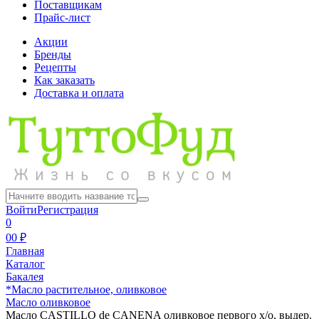
Поставщикам
Прайс-лист
Акции
Бренды
Рецепты
Как заказать
Доставка и оплата
Войти
Регистрация
0
0
0 ₽
Главная
Каталог
Бакалея
*Масло растительное, оливковое
Масло оливковое
Масло CASTILLO de CANENA оливковое первого х/о, выдер.