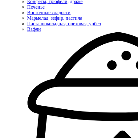
Конфеты, трюфели, драже
Печенье
Восточные сладости
Мармелад, зефир, пастила
Паста шоколадная, ореховая, урбеч
Вафли