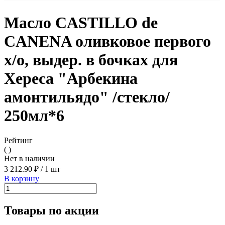
Масло CASTILLO de
CANENA оливковое первого
х/о, выдер. в бочках для
Хереса "Арбекина
амонтильядо" /стекло/
250мл*6
Рейтинг
( )
Нет в наличии
3 212.90 ₽
/
1 шт
В корзину
Товары по акции