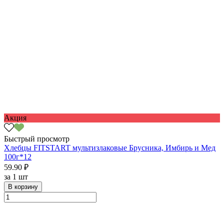
Акция
Быстрый просмотр
Хлебцы FITSTART мультизлаковые Брусника, Имбирь и Мед
100г*12
59.90 ₽
за
1 шт
В корзину