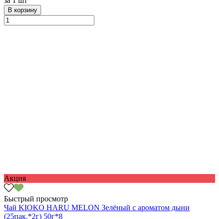
за
1 шт
В корзину
Акция
Быстрый просмотр
Чай KIOKO HARU MELON Зелёный с ароматом дыни
(25пак.*2г) 50г*8