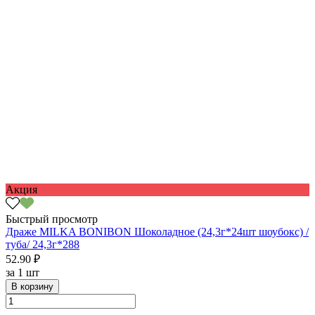
Акция
Быстрый просмотр
Драже MILKA BONIBON Шоколадное (24,3г*24шт шоубокс) /
туба/ 24,3г*288
52.90 ₽
за
1 шт
В корзину