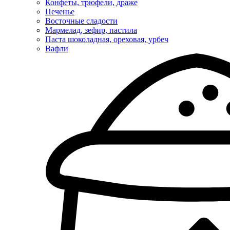
Конфеты, трюфели, драже
Печенье
Восточные сладости
Мармелад, зефир, пастила
Паста шоколадная, ореховая, урбеч
Вафли