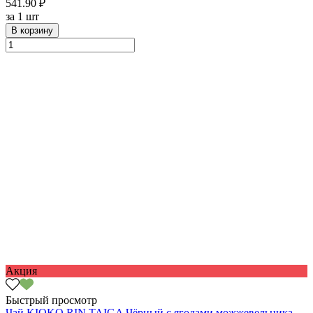
541.90 ₽
за
1 шт
В корзину
Акция
Быстрый просмотр
Чай KIOKO RIN TAIGA Чёрный с ягодами можжевельника