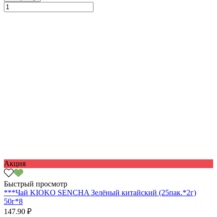
Акция
Быстрый просмотр
***Чай KIOKO SENCHA Зелёный китайский (25пак.*2г)
50г*8
147.90 ₽