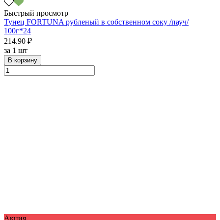
Быстрый просмотр
Тунец FORTUNA рубленый в собственном соку /пауч/
100г*24
214.90 ₽
за
1 шт
В корзину
Акция