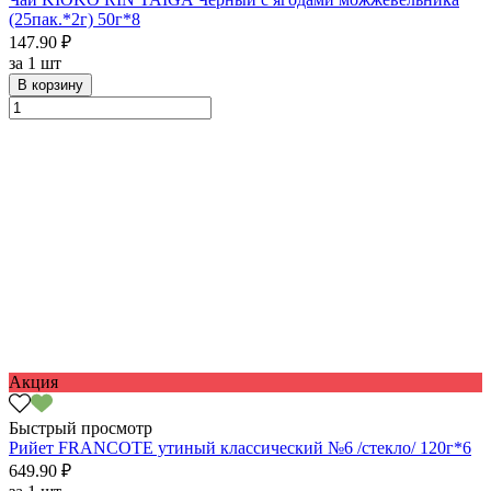
(25пак.*2г) 50г*8
147.90 ₽
за
1 шт
В корзину
Акция
Быстрый просмотр
Рийет FRANCOTE утиный классический №6 /стекло/ 120г*6
649.90 ₽