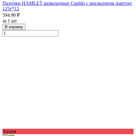
Палочки HAMLET шоколадные Cupido с апельсином /картон/
125г*12
594.90 ₽
за
1 шт
В корзину
Акция