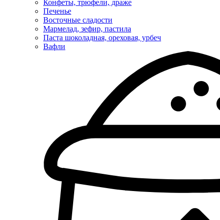
Конфеты, трюфели, драже
Печенье
Восточные сладости
Мармелад, зефир, пастила
Паста шоколадная, ореховая, урбеч
Вафли