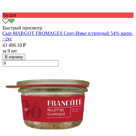
Акция
Быстрый просмотр
Сыр MARGOT FROMAGES Сент-Имье п/твердый 54% жирн.
~2кг
43 496.10 ₽
за
9 шт
В корзину