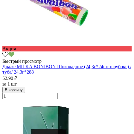
Акция
Быстрый просмотр
Драже MILKA BONIBON Шоколадное (24,3г*24шт шоубокс) /
туба/ 24,3г*288
52.90 ₽
за
1 шт
В корзину