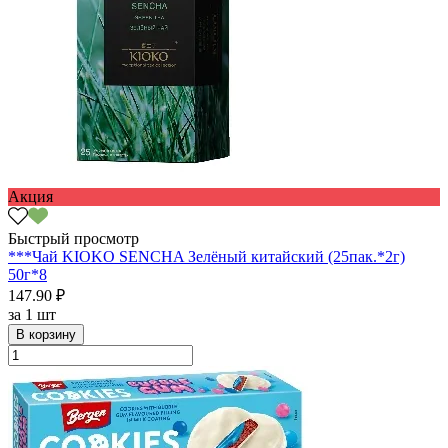
Акция
Быстрый просмотр
***Чай KIOKO SENCHA Зелёный китайский (25пак.*2г)
50г*8
147.90 ₽
за
1 шт
В корзину