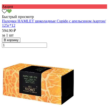
Акция
Быстрый просмотр
Палочки HAMLET шоколадные Cupido с апельсином /картон/
125г*12
594.90 ₽
за
1 шт
В корзину