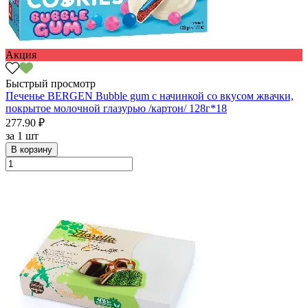
Акция
Быстрый просмотр
Печенье BERGEN Bubble gum с начинкой со вкусом жвачки,
покрытое молочной глазурью /картон/ 128г*18
277.90 ₽
за
1 шт
В корзину