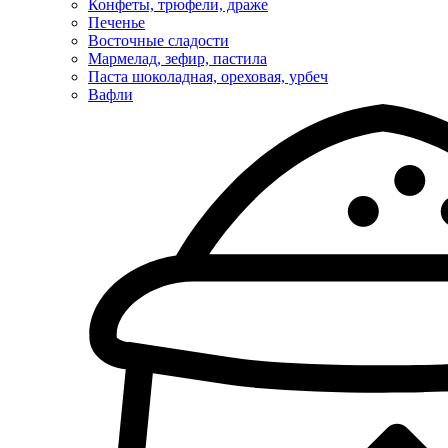
Конфеты, трюфели, драже
Печенье
Восточные сладости
Мармелад, зефир, пастила
Паста шоколадная, ореховая, урбеч
Вафли