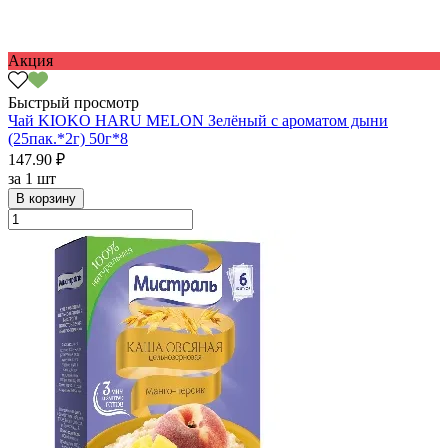
Акция
Быстрый просмотр
Чай KIOKO HARU MELON Зелёный с ароматом дыни
(25пак.*2г) 50г*8
147.90 ₽
за
1 шт
В корзину