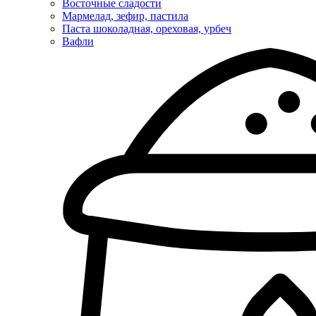
Восточные сладости
Мармелад, зефир, пастила
Паста шоколадная, ореховая, урбеч
Вафли