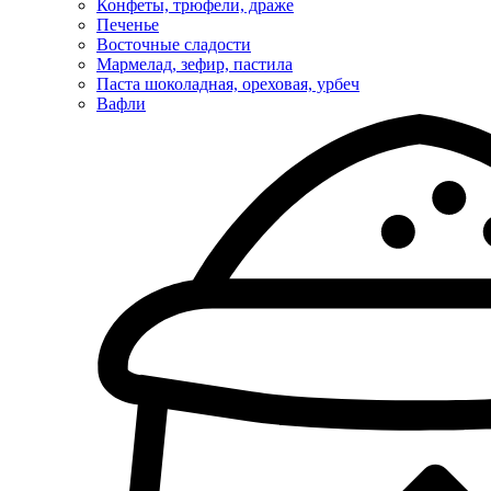
Конфеты, трюфели, драже
Печенье
Восточные сладости
Мармелад, зефир, пастила
Паста шоколадная, ореховая, урбеч
Вафли