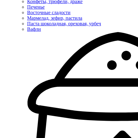
Конфеты, трюфели, драже
Печенье
Восточные сладости
Мармелад, зефир, пастила
Паста шоколадная, ореховая, урбеч
Вафли