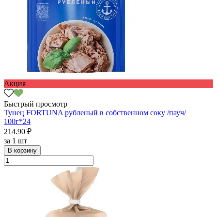
Акция
Быстрый просмотр
Тунец FORTUNA рубленый в собственном соку /пауч/
100г*24
214.90 ₽
за
1 шт
В корзину