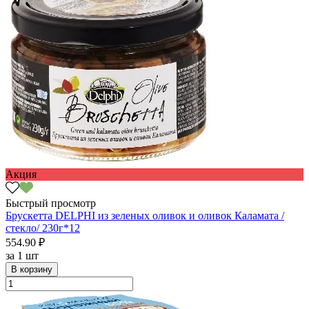
Акция
Быстрый просмотр
Брускетта DELPHI из зеленых оливок и оливок Каламата /
стекло/ 230г*12
554.90 ₽
за
1 шт
В корзину