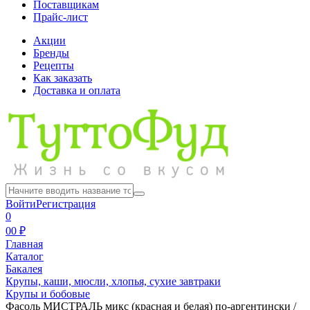
Поставщикам
Прайс-лист
Акции
Бренды
Рецепты
Как заказать
Доставка и оплата
Войти
Регистрация
0
0
0 ₽
Главная
Каталог
Бакалея
Крупы, каши, мюсли, хлопья, сухие завтраки
Крупы и бобовые
Фасоль МИСТРАЛЬ микс (красная и белая) по-аргентински /