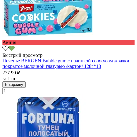
Акция
Быстрый просмотр
Печенье BERGEN Bubble gum с начинкой со вкусом жвачки,
покрытое молочной глазурью /картон/ 128г*18
277.90 ₽
за
1 шт
В корзину