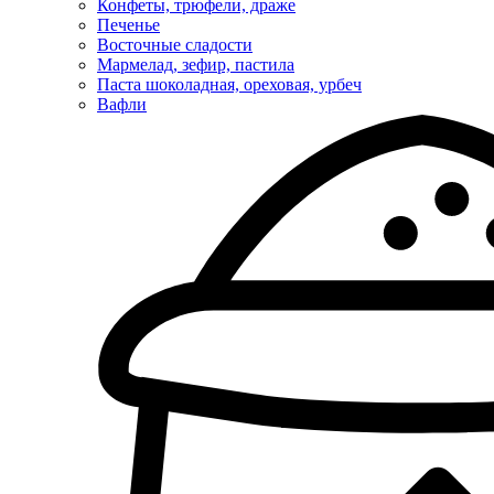
Конфеты, трюфели, драже
Печенье
Восточные сладости
Мармелад, зефир, пастила
Паста шоколадная, ореховая, урбеч
Вафли