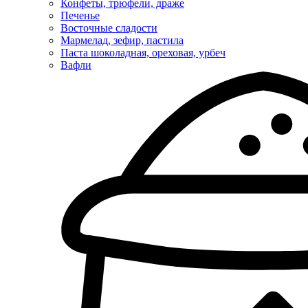
Конфеты, трюфели, драже
Печенье
Восточные сладости
Мармелад, зефир, пастила
Паста шоколадная, ореховая, урбеч
Вафли