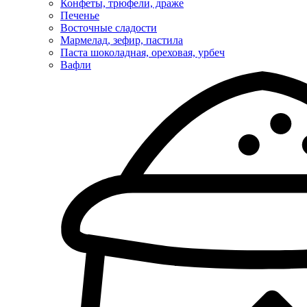
Конфеты, трюфели, драже
Печенье
Восточные сладости
Мармелад, зефир, пастила
Паста шоколадная, ореховая, урбеч
Вафли