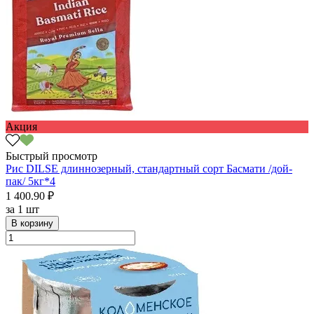
Акция
Быстрый просмотр
Рис DILSE длиннозерный, стандартный сорт Басмати /дой-
пак/ 5кг*4
1 400.90 ₽
за
1 шт
В корзину