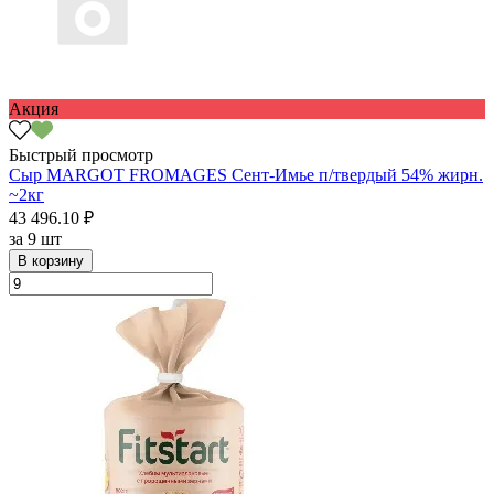
Акция
Быстрый просмотр
Сыр MARGOT FROMAGES Сент-Имье п/твердый 54% жирн.
~2кг
43 496.10 ₽
за
9 шт
В корзину