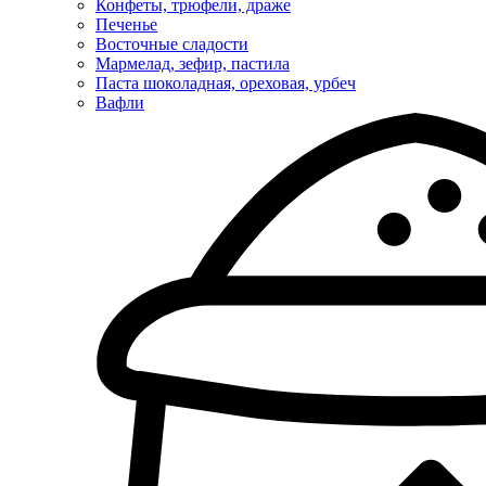
Конфеты, трюфели, драже
Печенье
Восточные сладости
Мармелад, зефир, пастила
Паста шоколадная, ореховая, урбеч
Вафли