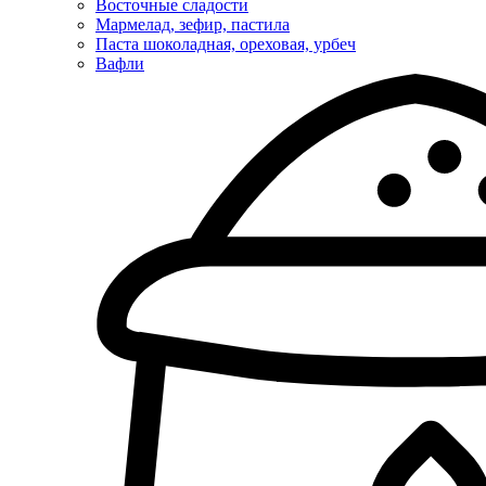
Восточные сладости
Мармелад, зефир, пастила
Паста шоколадная, ореховая, урбеч
Вафли