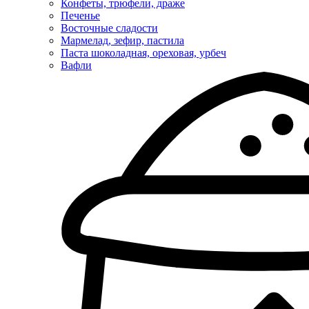
Конфеты, трюфели, драже
Печенье
Восточные сладости
Мармелад, зефир, пастила
Паста шоколадная, ореховая, урбеч
Вафли