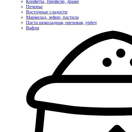
Конфеты, трюфели, драже
Печенье
Восточные сладости
Мармелад, зефир, пастила
Паста шоколадная, ореховая, урбеч
Вафли