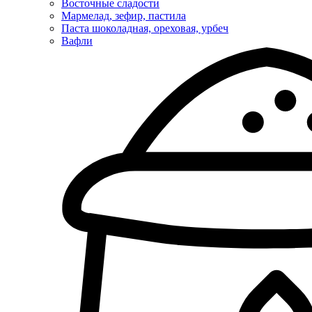
Восточные сладости
Мармелад, зефир, пастила
Паста шоколадная, ореховая, урбеч
Вафли