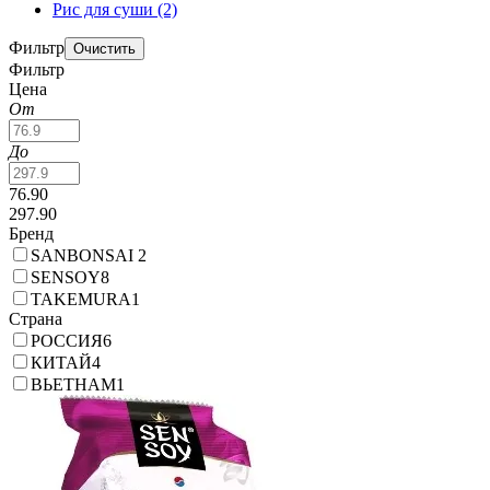
Рис для суши
(2)
Фильтр
Фильтр
Цена
От
До
76.90
297.90
Бренд
SANBONSAI
2
SENSOY
8
TAKEMURA
1
Страна
РОССИЯ
6
КИТАЙ
4
ВЬЕТНАМ
1