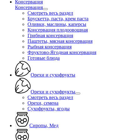
Консервация
Консервация
Смотреть весь раздел
Брускетта, паста, крем паста
Оливки, маслины, каперсы
Консервация плодоовощная
Грибная консервация
Паштеты, мясная консервация
Рыбная консервация
Фруктово-Ягодная консервация
Готовые блюда
Орехи и сухофрукты
Орехи и сухофрукты
Смотреть весь раздел
Орехи, семена
Сухофрукты, ягоды
Сиропы, Мед