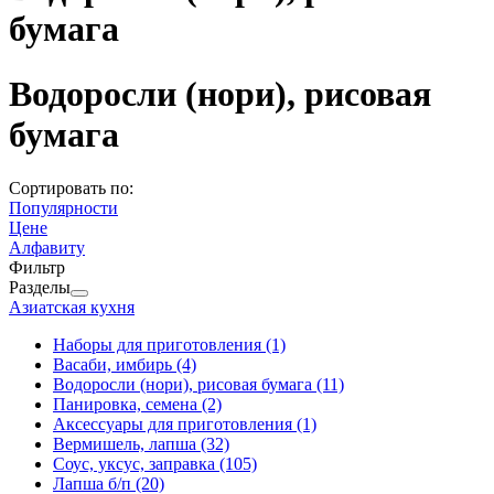
бумага
Водоросли (нори), рисовая
бумага
Сортировать по:
Популярности
Цене
Алфавиту
Фильтр
Разделы
Азиатская кухня
Наборы для приготовления
(1)
Васаби, имбирь
(4)
Водоросли (нори), рисовая бумага
(11)
Панировка, семена
(2)
Аксессуары для приготовления
(1)
Вермишель, лапша
(32)
Соус, уксус, заправка
(105)
Лапша б/п
(20)