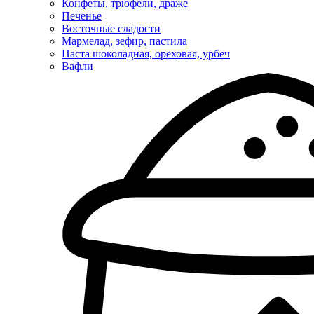
Конфеты, трюфели, драже
Печенье
Восточные сладости
Мармелад, зефир, пастила
Паста шоколадная, ореховая, урбеч
Вафли