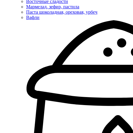
Восточные сладости
Мармелад, зефир, пастила
Паста шоколадная, ореховая, урбеч
Вафли