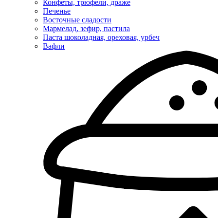
Конфеты, трюфели, драже
Печенье
Восточные сладости
Мармелад, зефир, пастила
Паста шоколадная, ореховая, урбеч
Вафли