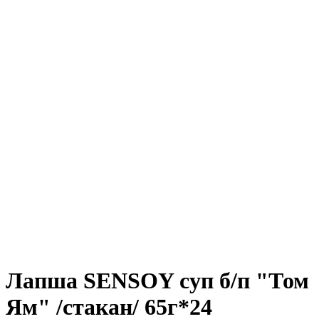
Лапша SENSOY суп б/п "Том
Ям" /стакан/ 65г*24