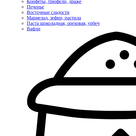
Конфеты, трюфели, драже
Печенье
Восточные сладости
Мармелад, зефир, пастила
Паста шоколадная, ореховая, урбеч
Вафли