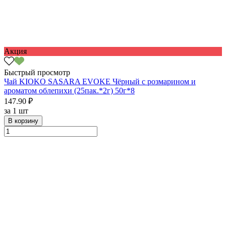
Акция
Быстрый просмотр
Чай KIOKO SASARA EVOKE Чёрный с розмарином и
ароматом облепихи (25пак.*2г) 50г*8
147.90 ₽
за
1 шт
В корзину