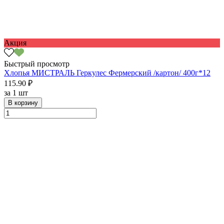
Акция
Быстрый просмотр
Хлопья МИСТРАЛЬ Геркулес Фермерский /картон/ 400г*12
115.90 ₽
за
1 шт
В корзину