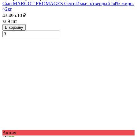
Сыр MARGOT FROMAGES Сент-Имье п/твердый 54% жирн.
~2кг
43 496.10 ₽
за
9 шт
В корзину
Акция