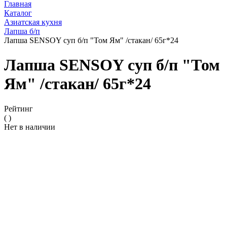
Главная
Каталог
Азиатская кухня
Лапша б/п
Лапша SENSOY суп б/п "Том Ям" /стакан/ 65г*24
Лапша SENSOY суп б/п "Том
Ям" /стакан/ 65г*24
Рейтинг
( )
Нет в наличии