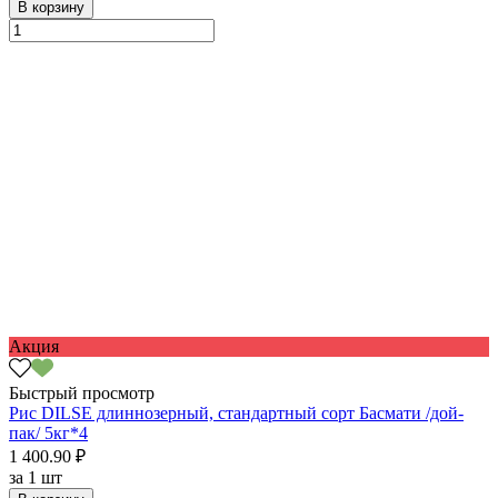
В корзину
Акция
Быстрый просмотр
Рис DILSE длиннозерный, стандартный сорт Басмати /дой-
пак/ 5кг*4
1 400.90 ₽
за
1 шт