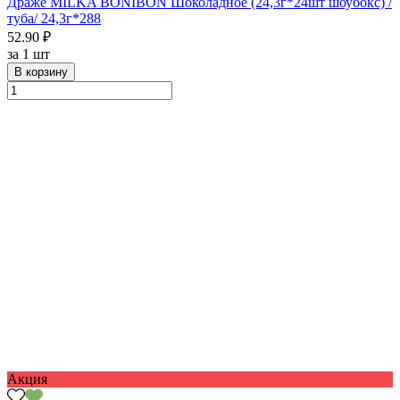
Драже MILKA BONIBON Шоколадное (24,3г*24шт шоубокс) /
туба/ 24,3г*288
52.90 ₽
за
1 шт
В корзину
Акция