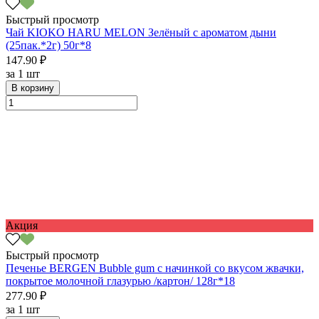
Быстрый просмотр
Чай KIOKO HARU MELON Зелёный с ароматом дыни
(25пак.*2г) 50г*8
147.90 ₽
за
1 шт
В корзину
Акция
Быстрый просмотр
Печенье BERGEN Bubble gum с начинкой со вкусом жвачки,
покрытое молочной глазурью /картон/ 128г*18
277.90 ₽
за
1 шт