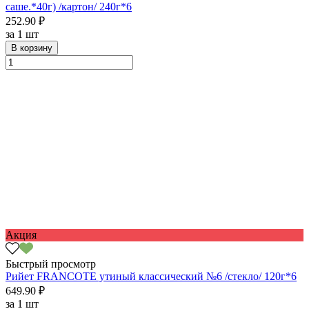
саше.*40г) /картон/ 240г*6
252.90 ₽
за
1 шт
В корзину
Акция
Быстрый просмотр
Рийет FRANCOTE утиный классический №6 /стекло/ 120г*6
649.90 ₽
за
1 шт