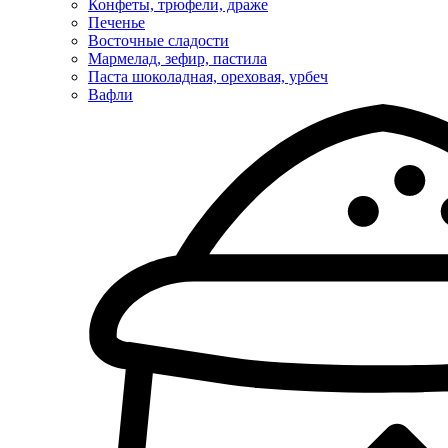
Конфеты, трюфели, драже
Печенье
Восточные сладости
Мармелад, зефир, пастила
Паста шоколадная, ореховая, урбеч
Вафли