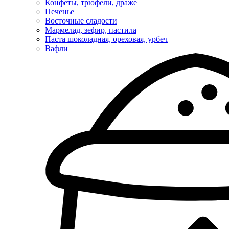
Конфеты, трюфели, драже
Печенье
Восточные сладости
Мармелад, зефир, пастила
Паста шоколадная, ореховая, урбеч
Вафли